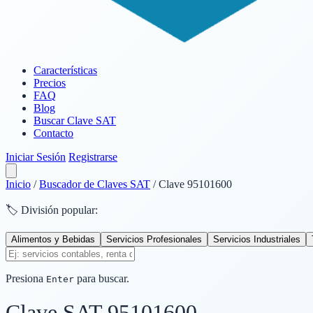
Características
Precios
FAQ
Blog
Buscar Clave SAT
Contacto
Iniciar Sesión
Registrarse
Inicio
/
Buscador de Claves SAT
/
Clave 95101600
🏷️ División popular:
Alimentos y Bebidas
Servicios Profesionales
Servicios Industriales
Presiona
para buscar.
Enter
Clave SAT
95101600