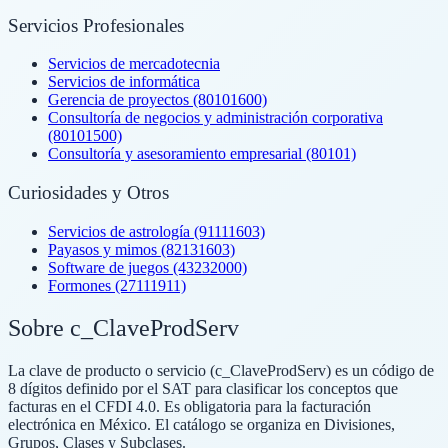
Servicios Profesionales
Servicios de mercadotecnia
Servicios de informática
Gerencia de proyectos (80101600)
Consultoría de negocios y administración corporativa
(80101500)
Consultoría y asesoramiento empresarial (80101)
Curiosidades y Otros
Servicios de astrología (91111603)
Payasos y mimos (82131603)
Software de juegos (43232000)
Formones (27111911)
Sobre c_ClaveProdServ
La clave de producto o servicio (c_ClaveProdServ) es un código de
8 dígitos definido por el SAT para clasificar los conceptos que
facturas en el CFDI 4.0. Es obligatoria para la facturación
electrónica en México. El catálogo se organiza en Divisiones,
Grupos, Clases y Subclases.