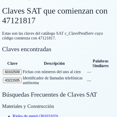
Claves SAT que comienzan con
47121817
Estas son las claves del catálogo SAT c_ClaveProdServ cuyo
código comienza con
47121817
.
Claves encontradas
Palabras
Clave
Descripción
Similares
Fichas con números del uno al cien
—
60102509
Identificador de llamadas telefónicas
—
43221505
autónoma
Búsquedas Frecuentes de Claves SAT
Materiales y Construcción
Rieles de metal (30103103)